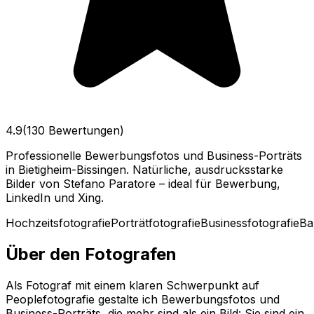
4.9
(130 Bewertungen)
Professionelle Bewerbungsfotos und Business-Porträts
in Bietigheim-Bissingen. Natürliche, ausdrucksstarke
Bilder von Stefano Paratore – ideal für Bewerbung,
LinkedIn und Xing.
Hochzeitsfotografie
Porträtfotografie
Businessfotografie
Ba
Über den Fotografen
Als Fotograf mit einem klaren Schwerpunkt auf
Peoplefotografie gestalte ich Bewerbungsfotos und
Business-Porträts, die mehr sind als ein Bild: Sie sind ein