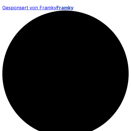
Gesponsert von Framky
Framky