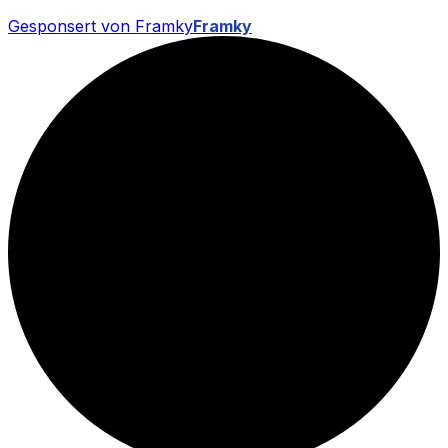
Gesponsert von Framky
Framky