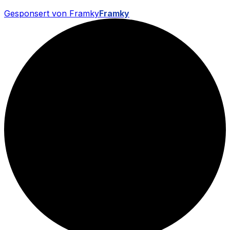
Gesponsert von Framky
Framky