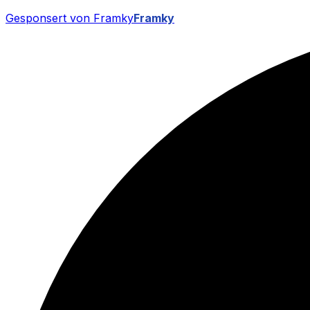
Gesponsert von Framky
Framky