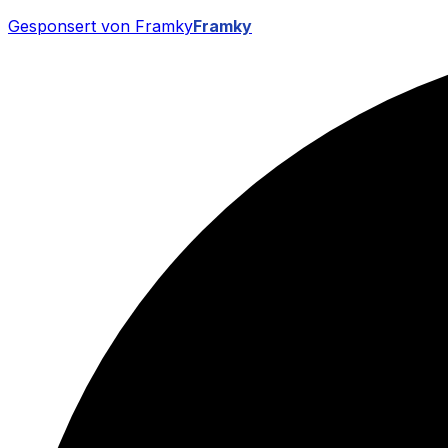
Gesponsert von Framky
Framky