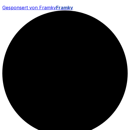
Gesponsert von Framky
Framky