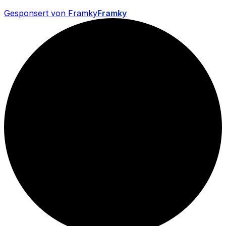
Gesponsert von Framky
Framky