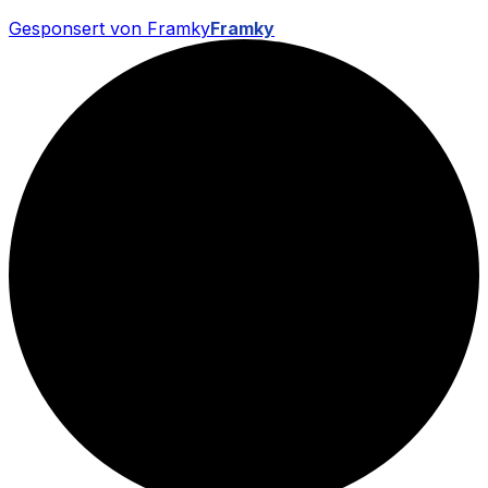
Gesponsert von Framky
Framky