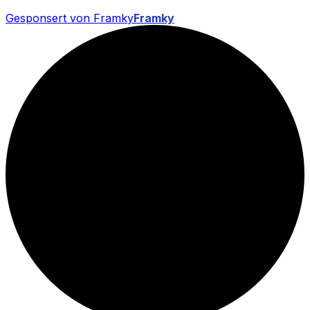
Gesponsert von Framky
Framky