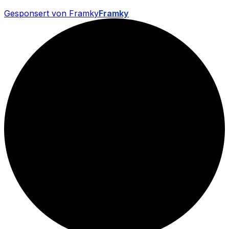
Gesponsert von Framky
Framky