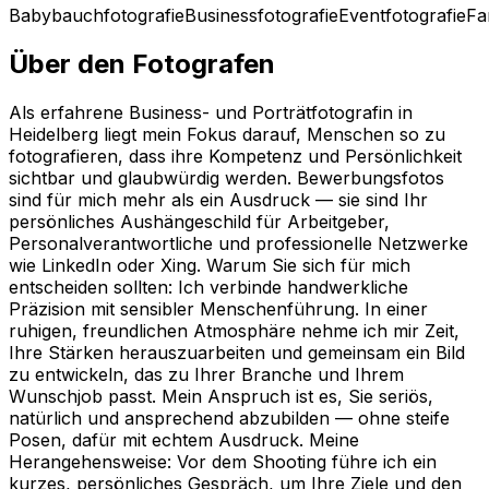
Babybauchfotografie
Businessfotografie
Eventfotografie
Fa
Über den Fotografen
Als erfahrene Business- und Porträtfotografin in
Heidelberg liegt mein Fokus darauf, Menschen so zu
fotografieren, dass ihre Kompetenz und Persönlichkeit
sichtbar und glaubwürdig werden. Bewerbungsfotos
sind für mich mehr als ein Ausdruck — sie sind Ihr
persönliches Aushängeschild für Arbeitgeber,
Personalverantwortliche und professionelle Netzwerke
wie LinkedIn oder Xing. Warum Sie sich für mich
entscheiden sollten: Ich verbinde handwerkliche
Präzision mit sensibler Menschenführung. In einer
ruhigen, freundlichen Atmosphäre nehme ich mir Zeit,
Ihre Stärken herauszuarbeiten und gemeinsam ein Bild
zu entwickeln, das zu Ihrer Branche und Ihrem
Wunschjob passt. Mein Anspruch ist es, Sie seriös,
natürlich und ansprechend abzubilden — ohne steife
Posen, dafür mit echtem Ausdruck. Meine
Herangehensweise: Vor dem Shooting führe ich ein
kurzes, persönliches Gespräch, um Ihre Ziele und den