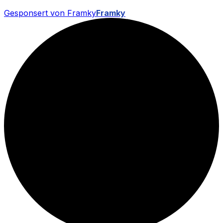
Gesponsert von Framky
Framky