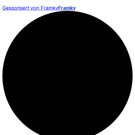
Gesponsert von Framky
Framky