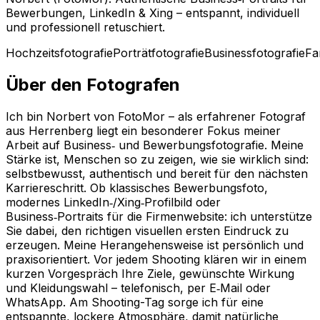
Bewerbungen, LinkedIn & Xing – entspannt, individuell
und professionell retuschiert.
Hochzeitsfotografie
Porträtfotografie
Businessfotografie
Fa
Über den Fotografen
Ich bin Norbert von FotoMor – als erfahrener Fotograf
aus Herrenberg liegt ein besonderer Fokus meiner
Arbeit auf Business‑ und Bewerbungsfotografie. Meine
Stärke ist, Menschen so zu zeigen, wie sie wirklich sind:
selbstbewusst, authentisch und bereit für den nächsten
Karriereschritt. Ob klassisches Bewerbungsfoto,
modernes LinkedIn‑/Xing‑Profilbild oder
Business‑Portraits für die Firmenwebsite: ich unterstütze
Sie dabei, den richtigen visuellen ersten Eindruck zu
erzeugen. Meine Herangehensweise ist persönlich und
praxisorientiert. Vor jedem Shooting klären wir in einem
kurzen Vorgespräch Ihre Ziele, gewünschte Wirkung
und Kleidungswahl – telefonisch, per E‑Mail oder
WhatsApp. Am Shooting-Tag sorge ich für eine
entspannte, lockere Atmosphäre, damit natürliche