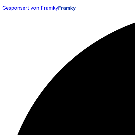
Gesponsert von Framky
Framky