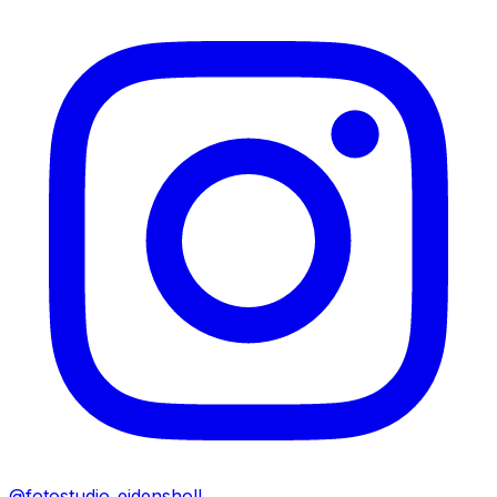
@fotostudio_eidensholl