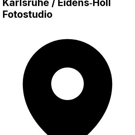
Karlsruhe / Eidens‑Holl
Fotostudio