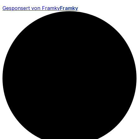
Gesponsert von Framky
Framky