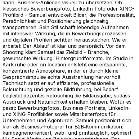
darin, Business-Anliegen visuell zu übersetzen. Ob
klassisches Bewerbungsfoto, LinkedIn-Foto oder XING-
Profilbild – Samuel entwickelt Bilder, die Professionalität,
Persönlichkeit und Positionierung gleichzeitig
transportieren. Sein Stil schafft lebendige Aufnahmen
mit intensiver Wirkung, die in Bewerbungsprozessen
und digitalen Profilen sichtbar herausstechen. Wie er
arbeitet: Der Ablauf ist klar und persönlich. Vor dem
Shooting klärt Samuel das Zielbild – Branche,
gewünschte Wirkung, Hintergrundformate. Im Studio in
Karlsruhe oder on location entsteht eine entspannte,
konzentrierte Atmosphäre, in der er durch kleine
Gesprächsimpulse echte Ausstrahlung hervorholt.
Technisch setzt er auf effiziente, professionelle
Beleuchtung und gezielte Bildführung; bei Bedarf
begleitet dezentes Retouching die Bildausgabe, sodass
Ausdruck und Natürlichkeit erhalten bleiben. Wofür es
passt: Bewerbungsfotos, Business‑Portraits, LinkedIn-
und XING‑Profilbilder sowie Mitarbeiterfotos für
Unternehmen und Agenturen. Samuel positioniert sich
klar als Business-Fotograf für B2B‑Kommunikation:
kampagnenorientiert, web- und printtauglich, optimiert
für Social Media und Bewerbungsunterlagen. Der