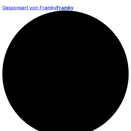
Gesponsert von Framky
Framky