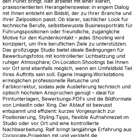
den Punkt bringt. Ralf arbeitet mit einer klaren,
praxisorientierten Herangehensweise: in engem Dialog
mit Ihnen entsteht ein Bildstil, der zu Ihrer Branche und
Ihrer Zielposition passt. Ob klarer, sachlicher Look für
technische Berufe, selbstbewusste Businessporträts für
Führungspositionen oder freundliche, zugängliche
Motive für den Kundenkontakt – jedes Shooting wird
konzipiert, um Ihre beruflichen Ziele zu unterstützen.
Das großzügige Studio bietet ideale Bedingungen für
Bewerbungsfotos mit kontrollierter Lichtsetzung und
ruhiger Atmosphäre; On‑Location‑Shootings bei Ihnen
vor Ort sind ebenfalls möglich, wenn ein Umfeldbild Teil
Ihres Auftritts sein soll. Eigene Imaging‑Workstations
ermöglichen professionelle Retusche und
Farbkorrektur, sodass jede Auslieferung technisch und
optisch höchsten Ansprüchen genügt – ideal für
Printunterlagen, Bewerbungs‑PDFs und die Bildformate
von LinkedIn oder Xing. Der Ablauf ist bewusst
entspannt und effizient: kurzes Vorgespräch zur
Positionierung, Styling‑Tipps, flexible Aufnahmezeit im
Studio oder vor Ort und eine kontrollierte
Nachbearbeitung. Ralf bringt langjährige Erfahrung aus
Corporate‑Projekten mit und versteht die