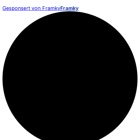
Gesponsert von Framky
Framky