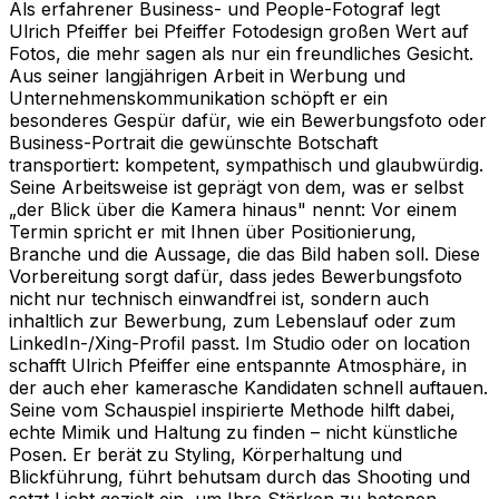
Als erfahrener Business- und People-Fotograf legt
Ulrich Pfeiffer bei Pfeiffer Fotodesign großen Wert auf
Fotos, die mehr sagen als nur ein freundliches Gesicht.
Aus seiner langjährigen Arbeit in Werbung und
Unternehmenskommunikation schöpft er ein
besonderes Gespür dafür, wie ein Bewerbungsfoto oder
Business-Portrait die gewünschte Botschaft
transportiert: kompetent, sympathisch und glaubwürdig.
Seine Arbeitsweise ist geprägt von dem, was er selbst
„der Blick über die Kamera hinaus" nennt: Vor einem
Termin spricht er mit Ihnen über Positionierung,
Branche und die Aussage, die das Bild haben soll. Diese
Vorbereitung sorgt dafür, dass jedes Bewerbungsfoto
nicht nur technisch einwandfrei ist, sondern auch
inhaltlich zur Bewerbung, zum Lebenslauf oder zum
LinkedIn-/Xing-Profil passt. Im Studio oder on location
schafft Ulrich Pfeiffer eine entspannte Atmosphäre, in
der auch eher kamerasche Kandidaten schnell auftauen.
Seine vom Schauspiel inspirierte Methode hilft dabei,
echte Mimik und Haltung zu finden – nicht künstliche
Posen. Er berät zu Styling, Körperhaltung und
Blickführung, führt behutsam durch das Shooting und
setzt Licht gezielt ein, um Ihre Stärken zu betonen.