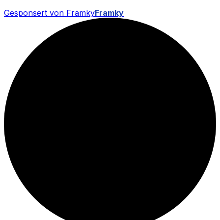
Gesponsert von Framky
Framky