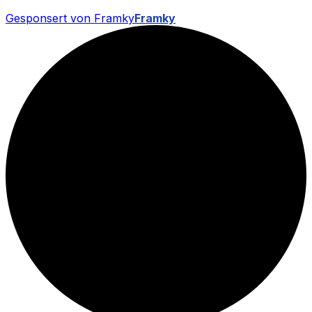
Gesponsert von Framky
Framky