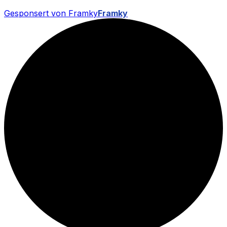
Gesponsert von Framky
Framky