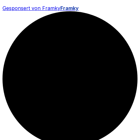
Gesponsert von Framky
Framky