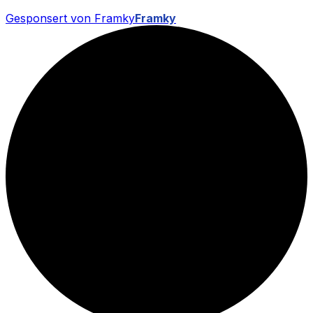
Gesponsert von Framky
Framky