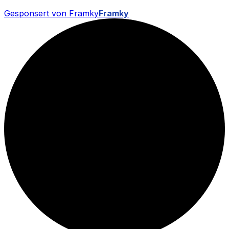
Gesponsert von Framky
Framky