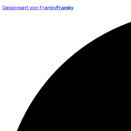
Gesponsert von Framky
Framky