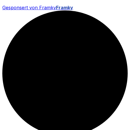
Gesponsert von Framky
Framky