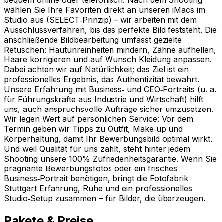
wählen Sie Ihre Favoriten direkt an unseren iMacs im
Studio aus (SELECT‑Prinzip) – wir arbeiten mit dem
Ausschlussverfahren, bis das perfekte Bild feststeht. Die
anschließende Bildbearbeitung umfasst gezielte
Retuschen: Hautunreinheiten mindern, Zähne aufhellen,
Haare korrigieren und auf Wunsch Kleidung anpassen.
Dabei achten wir auf Natürlichkeit; das Ziel ist ein
professionelles Ergebnis, das Authentizität bewahrt.
Unsere Erfahrung mit Business‑ und CEO‑Portraits (u. a.
für Führungskräfte aus Industrie und Wirtschaft) hilft
uns, auch anspruchsvolle Aufträge sicher umzusetzen.
Wir legen Wert auf persönlichen Service: Vor dem
Termin geben wir Tipps zu Outfit, Make‑up und
Körperhaltung, damit Ihr Bewerbungsbild optimal wirkt.
Und weil Qualität für uns zählt, steht hinter jedem
Shooting unsere 100% Zufriedenheitsgarantie. Wenn Sie
prägnante Bewerbungsfotos oder ein frisches
Business‑Portrait benötigen, bringt die Fotofabrik
Stuttgart Erfahrung, Ruhe und ein professionelles
Studio‑Setup zusammen – für Bilder, die überzeugen.
Pakete & Preise