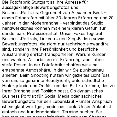
Die Fotofabrik Stuttgart ist Ihre Adresse für
aussagekräftige Bewerbungsfotos und
Business‑Portraits. Gegründet von Alexander Beck –
einem Fotografen mit über 30 Jahren Erfahrung und 20
Jahren in der Modebranche – verbindet das Studio
handwerkliches Können mit einem klaren Gefühl für
darstellbare Professionalität. Unser Fokus liegt auf
Business‑Porträts, LinkedIn‑ und Xing‑Bildern sowie
Bewerbungsfotos, die nicht nur technisch einwandfrei
sind, sondern Ihre Persönlichkeit und berufliche
Ausstrahlung ehrlich transportieren. Warum Kunden
uns wählen: Wir arbeiten mit Erfahrung, aber ohne
steife Posen. In der Fotofabrik schaffen wir eine
entspannte Atmosphäre, in der wir Sie punktgenau
anleiten. Beim Shooting nutzen wir gezieltes Licht (das
von uns so genannte Beautylicht), unterschiedliche
Hintergründe und Outfits, um das Bild zu formen, das zu
Ihrer Branche und Position passt. Ob dynamisches
Business‑Portrait für Social Media oder sachliches
Bewerbungsfoto für den Lebenslauf – unser Anspruch
ist ein glaubwürdiger, moderner Look. Unser Ablauf ist
einfach und kundenorientiert: Termine buchen Sie
bequem online oder telefonisch. Nach dem Shooting