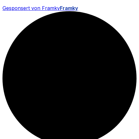
Gesponsert von Framky
Framky