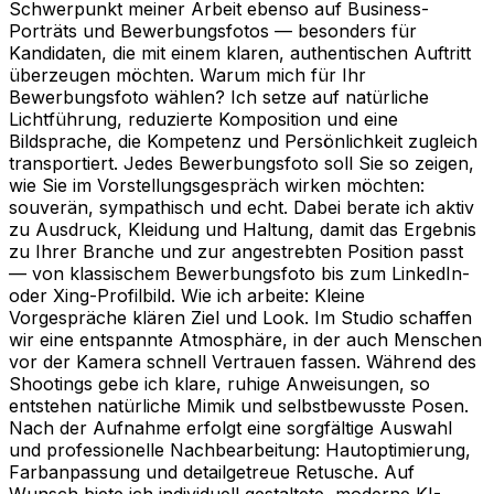
Schwerpunkt meiner Arbeit ebenso auf Business-
Porträts und Bewerbungsfotos — besonders für
Kandidaten, die mit einem klaren, authentischen Auftritt
überzeugen möchten. Warum mich für Ihr
Bewerbungsfoto wählen? Ich setze auf natürliche
Lichtführung, reduzierte Komposition und eine
Bildsprache, die Kompetenz und Persönlichkeit zugleich
transportiert. Jedes Bewerbungsfoto soll Sie so zeigen,
wie Sie im Vorstellungsgespräch wirken möchten:
souverän, sympathisch und echt. Dabei berate ich aktiv
zu Ausdruck, Kleidung und Haltung, damit das Ergebnis
zu Ihrer Branche und zur angestrebten Position passt
— von klassischem Bewerbungsfoto bis zum LinkedIn-
oder Xing-Profilbild. Wie ich arbeite: Kleine
Vorgespräche klären Ziel und Look. Im Studio schaffen
wir eine entspannte Atmosphäre, in der auch Menschen
vor der Kamera schnell Vertrauen fassen. Während des
Shootings gebe ich klare, ruhige Anweisungen, so
entstehen natürliche Mimik und selbstbewusste Posen.
Nach der Aufnahme erfolgt eine sorgfältige Auswahl
und professionelle Nachbearbeitung: Hautoptimierung,
Farbanpassung und detailgetreue Retusche. Auf
Wunsch biete ich individuell gestaltete, moderne KI-