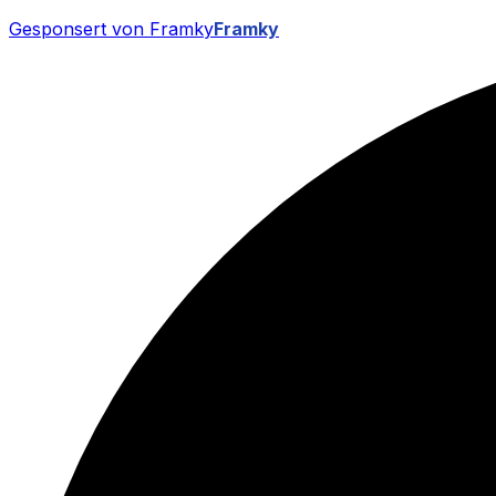
Gesponsert von Framky
Framky