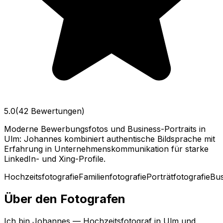
5.0
(42 Bewertungen)
Moderne Bewerbungsfotos und Business-Portraits in
Ulm: Johannes kombiniert authentische Bildsprache mit
Erfahrung in Unternehmenskommunikation für starke
LinkedIn- und Xing-Profile.
Hochzeitsfotografie
Familienfotografie
Porträtfotografie
Bus
Über den Fotografen
Ich bin Johannes — Hochzeitsfotograf in Ulm und