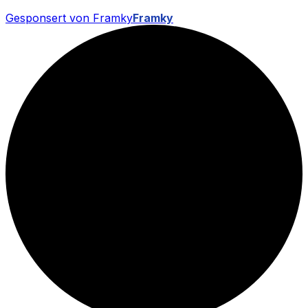
Gesponsert von Framky
Framky