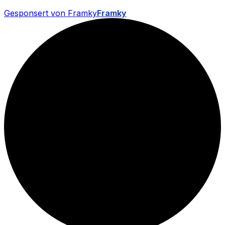
Gesponsert von Framky
Framky