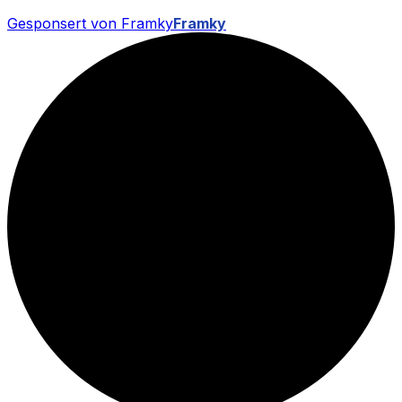
Gesponsert von Framky
Framky