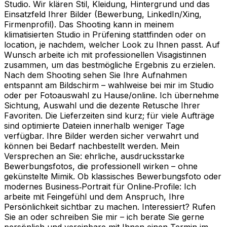
Studio. Wir klären Stil, Kleidung, Hintergrund und das
Einsatzfeld Ihrer Bilder (Bewerbung, LinkedIn/Xing,
Firmenprofil). Das Shooting kann in meinem
klimatisierten Studio in Prüfening stattfinden oder on
location, je nachdem, welcher Look zu Ihnen passt. Auf
Wunsch arbeite ich mit professionellen Visagistinnen
zusammen, um das bestmögliche Ergebnis zu erzielen.
Nach dem Shooting sehen Sie Ihre Aufnahmen
entspannt am Bildschirm – wahlweise bei mir im Studio
oder per Fotoauswahl zu Hause/online. Ich übernehme
Sichtung, Auswahl und die dezente Retusche Ihrer
Favoriten. Die Lieferzeiten sind kurz; für viele Aufträge
sind optimierte Dateien innerhalb weniger Tage
verfügbar. Ihre Bilder werden sicher verwahrt und
können bei Bedarf nachbestellt werden. Mein
Versprechen an Sie: ehrliche, ausdrucksstarke
Bewerbungsfotos, die professionell wirken – ohne
gekünstelte Mimik. Ob klassisches Bewerbungsfoto oder
modernes Business‑Portrait für Online‑Profile: Ich
arbeite mit Feingefühl und dem Anspruch, Ihre
Persönlichkeit sichtbar zu machen. Interessiert? Rufen
Sie an oder schreiben Sie mir – ich berate Sie gerne
persönlich und vereinbare mit Ihnen einen Termin im