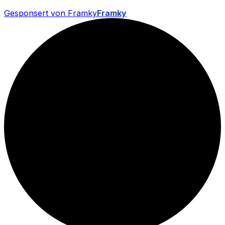
Gesponsert von Framky
Framky