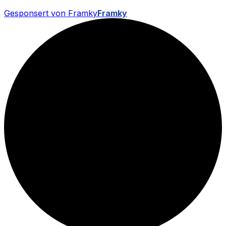
Gesponsert von Framky
Framky