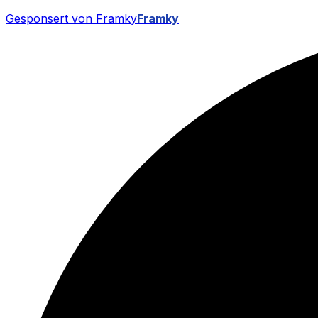
Gesponsert von Framky
Framky