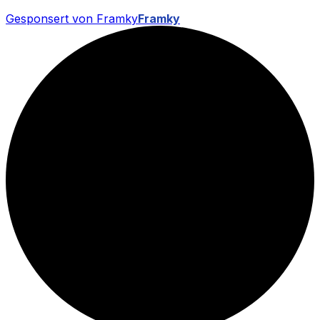
Gesponsert von Framky
Framky