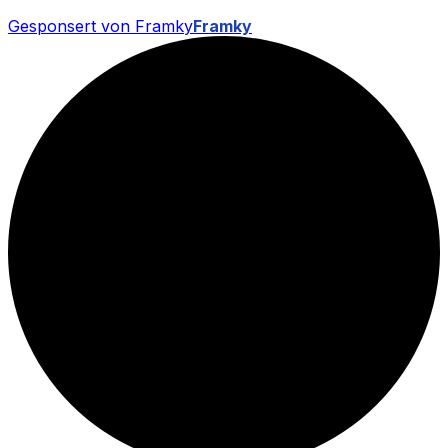
Gesponsert von Framky
Framky