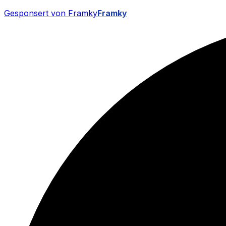
Gesponsert von Framky
Framky