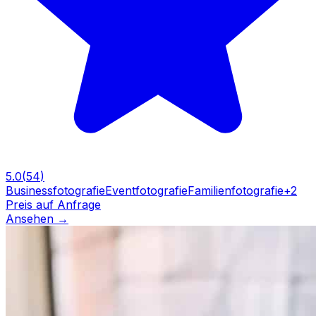
5.0
(
54
)
Businessfotografie
Eventfotografie
Familienfotografie
+
2
Preis auf Anfrage
Ansehen
→