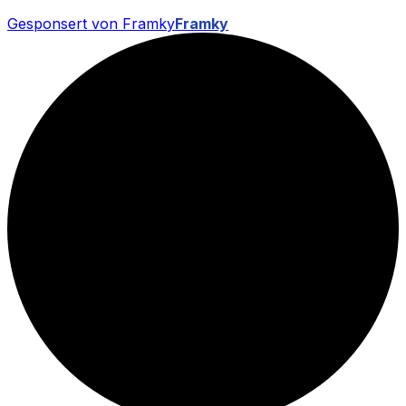
Gesponsert von Framky
Framky