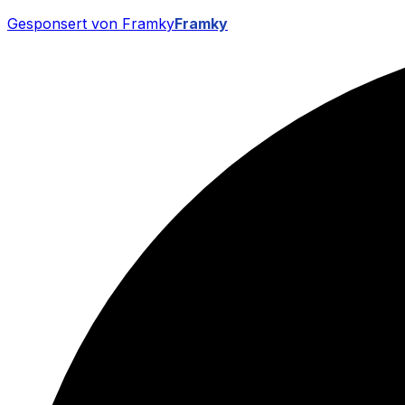
Gesponsert von Framky
Framky