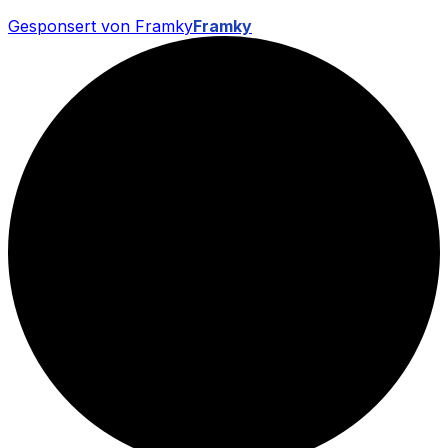
Gesponsert von Framky
Framky