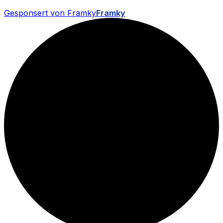
Gesponsert von Framky
Framky