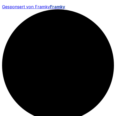
Gesponsert von Framky
Framky