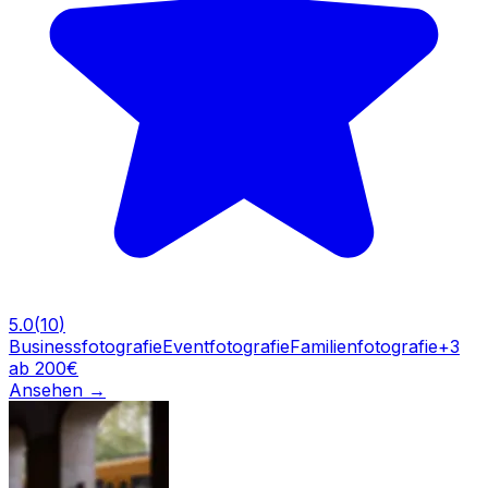
5.0
(
10
)
Businessfotografie
Eventfotografie
Familienfotografie
+
3
ab 200€
Ansehen
→