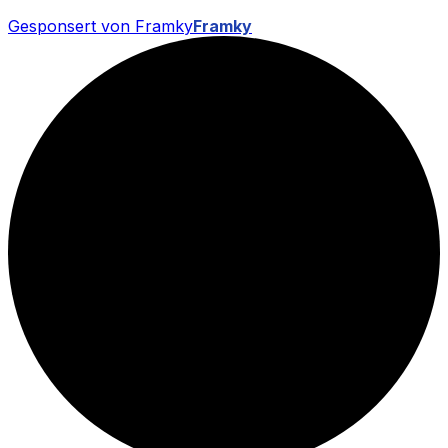
Gesponsert von Framky
Framky